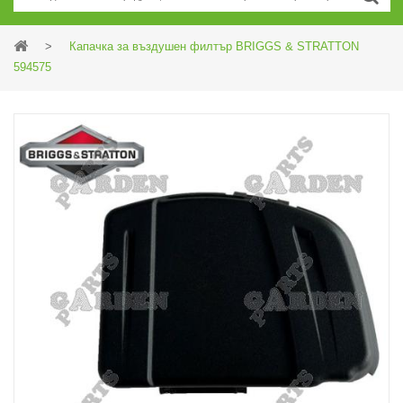
>
Капачка за въздушен филтър BRIGGS & STRATTON
594575