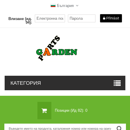
България
Přihlásit
Влизане (ид.
94):
КАТЕГОРИЯ
Позиции (ид 82): 0