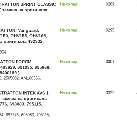
RATTON SPRINT CLASSIC
На склад
0289
( замяна на оригинала
ATTON: Vanguard,
На склад
0295
150, OHV155, OHV165,
на оригинала 492932,
6854
RATTON ГОЛЯМ
На склад
0301
93629, 691035, 695666,
8400189 )
66, 2505002, AM108356,
TRATTON INTEK AVS 1
На склад
0322
замяна на оригинала
776, 698083, 795115,
634, 697776, 698083, 795115,