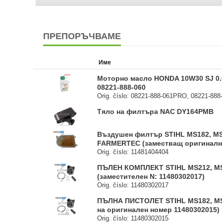
ПРЕПОРЪЧВАМЕ
Име
Моторно масло HONDA 10W30 SJ 0.
08221-888-060
Orig. číslo: 08221-888-061PRO, 08221-888
Тяло на филтъра NAC DY164PMB
Въздушен филтър STIHL MS182, MS
FARMERTEC (заместващ оригинални
Orig. číslo: 11481404404
ПЪЛЕН КОМПЛЕКТ STIHL MS212, M
(заместителен N: 11480302017)
Orig. číslo: 11480302017
ПЪЛНА ПИСТОЛЕТ STIHL MS182, M
на оригинален номер 11480302015)
Orig. číslo: 11480302015