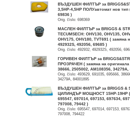
ВЪЗДУШЕН ФИЛТЪР за BRIGGS&ST
3,5HP-4,5HP ПОЛУавтомат нов тип 
69836 )
Orig. číslo: 698369
МАСЛЕН ФИЛТЪР за BRIGGS & STR
TECUMSECH: OHV130, OHV135, OHV
OHV175, OHV180, TVT691 ( замяна 
492932S, 492056, 69685 )
Orig. číslo: 492932, 492932S, 492056, 69
ГОРИВЕН ФИЛТЪР за BRIGGS&ST
ПРОЗРАЧЕН ( замяна на оригинала 4
38666, 2505002, AM108356, 34279A, 
Orig. číslo: 493629, 691035, 695666, 386
34279A, 84001895
ВЪЗДУШЕН ФИЛТЪР за BRIGGS & S
ЦИЛИНДЪР МОЩНОСТ 15HP-19HP ( 
695547, 697014, 697153, 697634, 697
797008, 79442 )
Orig. číslo: 695547, 697014, 697153, 697
797008, 794422