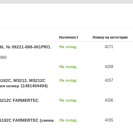
Наличност
Номер на категория
6L № 08221-888-061PRO,
На склад
4171
-060
На склад
4159
182C, MS212, MS212C
На склад
4157
я номер 11481404404)
S212C FARMERTEC
На склад
4156
S182C FARMERTEC (смяна
На склад
4155