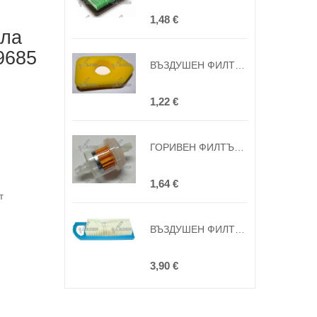
1,48 €
ала
9685
ВЪЗДУШЕН ФИЛТЪР за BRIGGS&STRATTON SPRINT CLASSIC 3,5HP-4,5HP ПОЛУавтомат нов тип ( замяна на оригинала 69836 )
1,22 €
ГОРИВЕН ФИЛТЪР за BRIGGS&STRATTON ГОЛЯМ ПРОЗРАЧЕН ( замяна на оригинала 493629, 691035, 695666, 38666, 2505002, AM108356, 34279A, 8400189 )
1,64 €
т
ВЪЗДУШЕН ФИЛТЪР за BRIGGS & STRATTON INTEK AVS 1 ЦИЛИНДЪР МОЩНОСТ 15HP-19HP ( замяна на оригинала 695547, 697014, 697153, 697634, 697776, 698083, 795115, 797008, 79442 )
3,90 €