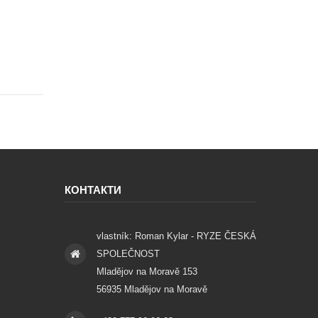
КОНТАКТИ
vlastník: Roman Kylar - RYZE ČESKÁ
SPOLEČNOST
Mladějov na Moravě 153
56935 Mladějov na Moravě