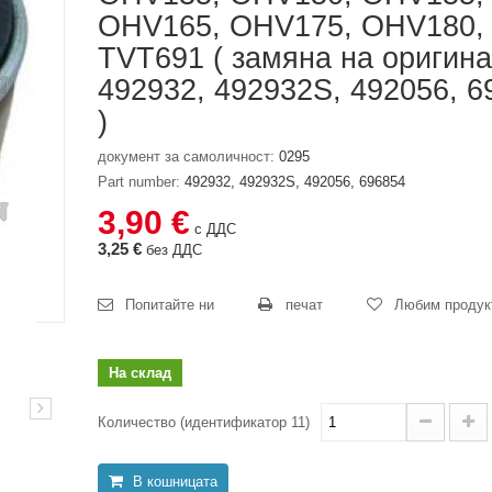
OHV165, OHV175, OHV180,
TVT691 ( замяна на оригин
492932, 492932S, 492056, 6
)
документ за самоличност:
0295
Part number:
492932, 492932S, 492056, 696854
3,90 €
с ДДС
3,25 €
без ДДС
Попитайте ни
печат
Любим продук
На склад
Количество (идентификатор 11)
В кошницата