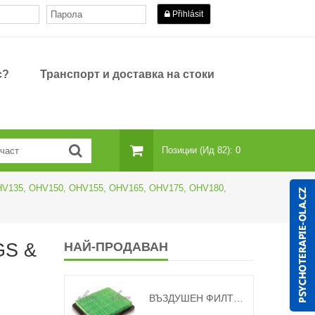
Přihlásit
с?
Транспорт и доставка на стоки
Позиции (ид 82): 0
135, OHV150, OHV155, OHV165, OHV175, OHV180,
GS &
НАЙ-ПРОДАВАН
ВЪЗДУШЕН ФИЛТЪР за HONDA GC GCV ( замяна на оригинала 17211-ZL8-000, 17211-ZL8-02 )