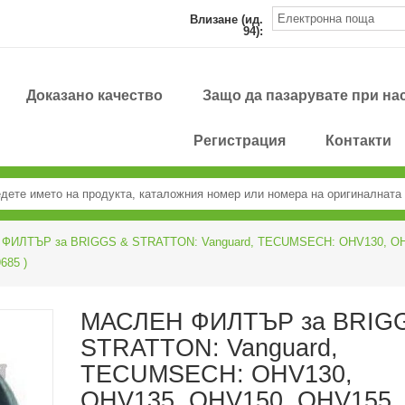
Влизане (ид.
94):
Доказано качество
Защо да пазарувате при на
Регистрация
Контакти
ФИЛТЪР за BRIGGS & STRATTON: Vanguard, TECUMSECH: OHV130, OHV
685 )
МАСЛЕН ФИЛТЪР за BRIG
STRATTON: Vanguard,
TECUMSECH: OHV130,
OHV135, OHV150, OHV155,