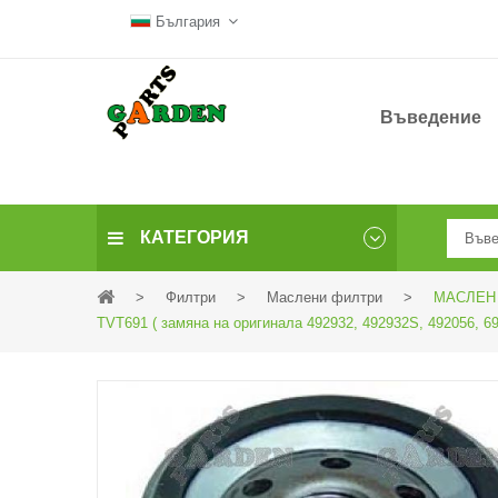
България
Въведение
КАТЕГОРИЯ
>
Филтри
>
Маслени филтри
>
МАСЛЕН 
TVT691 ( замяна на оригинала 492932, 492932S, 492056, 69