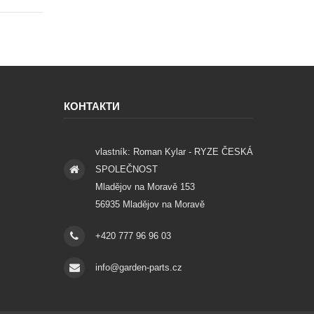
КОНТАКТИ
vlastník: Roman Kylar - RYZE ČESKÁ
SPOLEČNOST
Mladějov na Moravě 153
56935 Mladějov na Moravě
+420 777 96 96 03
info@garden-parts.cz