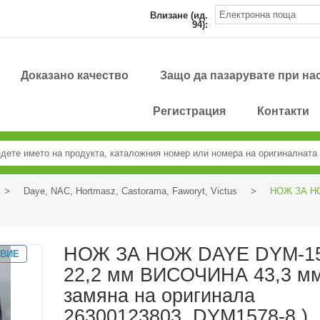
Влизане (ид.
94):
Доказано качество
Защо да пазарувате при на
Регистрация
Контакти
>
Daye, NAC, Hortmasz, Castorama, Faworyt, Victus
>
НОЖ ЗА НО
НОЖ ЗА НОЖ DAYE DYM-1
ТВИЕ
22,2 мм ВИСОЧИНА 43,3 мм
замяна на оригинала
26300123803, DYM1578-8 )