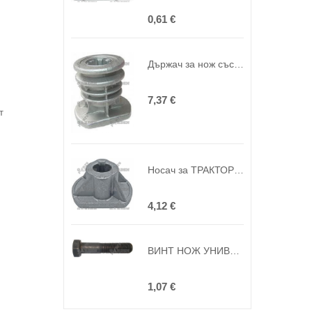
0,61 €
Държач за нож със скрипец за CASTELGARDEN 22.2mm, ВИСОЧИНА 66.3mm STERWINS SP52 ( замяна на оригинала 22465607/ )
7,37 €
т
Носач за ТРАКТОРЕН НОЖ за CASTELGARDEN TWIN CUT STIGA 20mm ВИСОЧИНА 35.9mm ( замяна на оригинала 25463200/0, 1136-0221-0 )
4,12 €
ВИНТ НОЖ УНИВЕРСАЛЕН 50мм (2 инча)
1,07 €