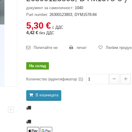
документ за самоличност:
1040
Part number:
26300123803, DYM1578-84
5,30 €
с ДДС
4,42 €
без ДДС
Попитайте ни
печат
Любим продук
На склад
Количество (идентификатор 11)
В кошницата