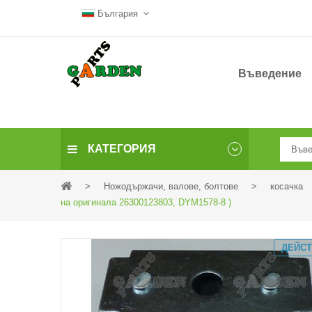
България
Въведение
КАТЕГОРИЯ
>
Ножодържачи, валове, болтове
>
косачка
на оригинала 26300123803, DYM1578-8 )
ДЕЙС