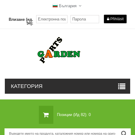
България
Přihlásit
Влизане (ид.
94):
КАТЕГОРИЯ
Позиции (ид 82): 0