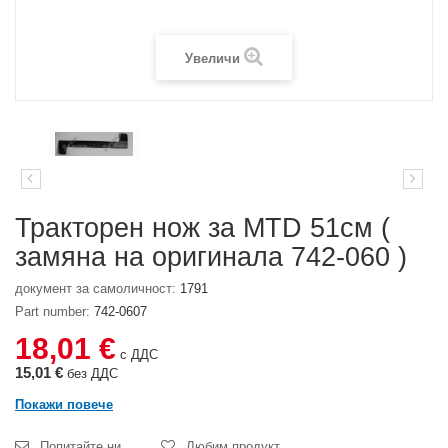
Увеличи
Тракторен нож за MTD 51см (
замяна на оригинала 742-060 )
документ за самоличност:
1791
Part number:
742-0607
18,01 €
с ДДС
15,01 €
без ДДС
Покажи повече
Попитайте ни
Любим продукт