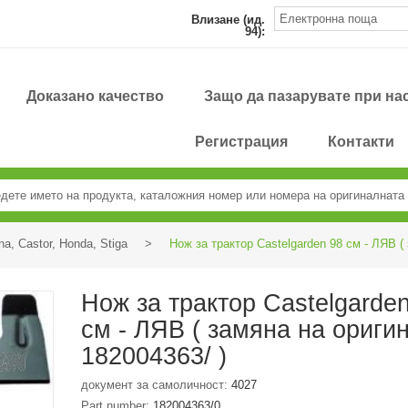
Влизане (ид.
94):
Доказано качество
Защо да пазарувате при на
Регистрация
Контакти
na, Castor, Honda, Stiga
>
Нож за трактор Castelgarden 98 см - ЛЯВ (
Нож за трактор Castelgarde
см - ЛЯВ ( замяна на ориги
182004363/ )
документ за самоличност:
4027
Part number:
182004363/0