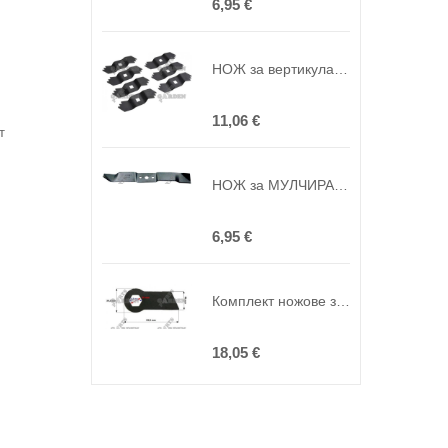
6,95 €
НОЖ за вертикулатор ALKO КОМПЛЕКТ 7 бр. ( замяна на оригинала 460303, 460773, 462219, 47434 )
11,06 €
т
НОЖ за МУЛЧИРАЩИ КОСАЧКИ ALKO 460 ( замяна на оригинала 449003, 332-03 )
6,95 €
Комплект ножове за вертикутатори CASTORAMA SPS38 и HECHT 5654 КОМПЛЕКТ 18 бр (ориг.номер 904218, 565400100)
18,05 €