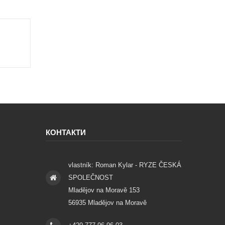
КОНТАКТИ
vlastník: Roman Kylar - RYZE ČESKÁ
SPOLEČNOST
Mladějov na Moravě 153
56935 Mladějov na Moravě