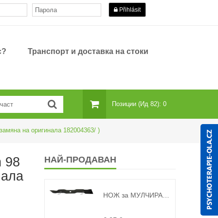
Přihlásit
с?
Транспорт и доставка на стоки
Позиции (ид 82): 0
 замяна на оригинала 182004363/ )
n 98
НАЙ-ПРОДАВАН
нала
НОЖ за МУЛЧИРАЩИ КОСАЧКИ ALKO 510 ( замяна на оригинала 118995, 440126, 462705, 47914 )