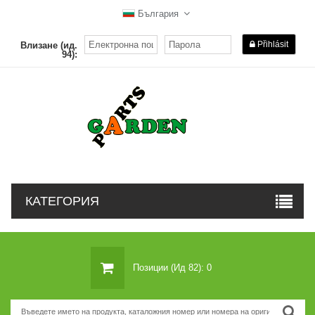
България
Přihlásit
Влизане (ид.
94):
КАТЕГОРИЯ
Позиции (ид 82): 0