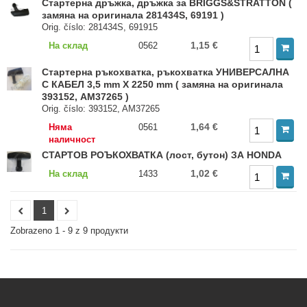
Стартерна дръжка, дръжка за BRIGGS&STRATTON (
замяна на оригинала 281434S, 69191 )
Orig. číslo: 281434S, 691915
1,15 €
На склад
0562
Стартерна ръкохватка, ръкохватка УНИВЕРСАЛНА
С КАБЕЛ 3,5 mm X 2250 mm ( замяна на оригинала
393152, AM37265 )
Orig. číslo: 393152, AM37265
1,64 €
Няма
0561
наличност
СТАРТОВ РОЪКОХВАТКА (лост, бутон) ЗА HONDA
1,02 €
На склад
1433
1
Zobrazeno 1 - 9 z 9 продукти