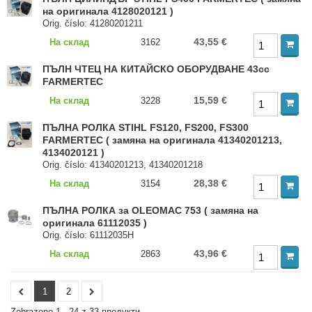
на оригинала 4128020121 )
Orig. číslo: 41280201211
43,55 €
На склад
3162
ПЪЛН ЧТЕЦ НА КИТАЙСКО ОБОРУДВАНЕ 43cc
FARMERTEC
15,59 €
На склад
3228
ПЪЛНА РОЛКА STIHL FS120, FS200, FS300
FARMERTEC ( замяна на оригинала 41340201213,
4134020121 )
Orig. číslo: 41340201213, 41340201218
28,38 €
На склад
3154
ПЪЛНА РОЛКА за OLEOMAC 753 ( замяна на
оригинала 61112035 )
Orig. číslo: 61112035H
43,96 €
На склад
2863
1
2
Zobrazeno 1 - 24 z 33 продукти