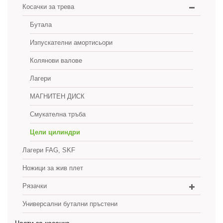
Косачки за трева
Бутала
Изпускателни амортисьори
Колянови валове
Лагери
МАГНИТЕН ДИСК
Смукателна тръба
Цели цилиндри
Лагери FAG, SKF
Ножици за жив плет
Рязачки
Универсални бутални пръстени