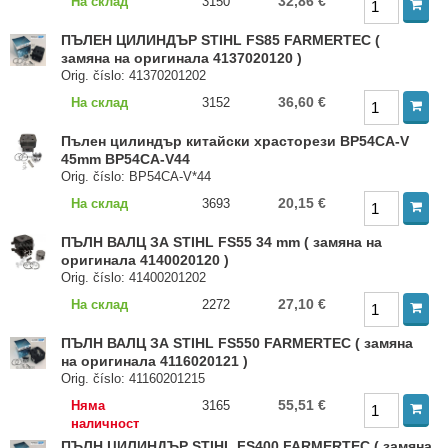
32,86 €
На склад
3150
ПЪЛЕН ЦИЛИНДЪР STIHL FS85 FARMERTEC (
замяна на оригинала 4137020120 )
Orig. číslo: 41370201202
36,60 €
На склад
3152
Пълен цилиндър китайски храсторези BP54CA-V
45mm BP54CA-V44
Orig. číslo: BP54CA-V*44
20,15 €
На склад
3693
ПЪЛН ВАЛЦ ЗА STIHL FS55 34 mm ( замяна на
оригинала 4140020120 )
Orig. číslo: 41400201202
27,10 €
На склад
2272
ПЪЛН ВАЛЦ ЗА STIHL FS550 FARMERTEC ( замяна
на оригинала 4116020121 )
Orig. číslo: 41160201215
55,51 €
Няма
3165
наличност
ПЪЛН ЦИЛИНДЪР STIHL FS400 FARMERTEC ( замяна