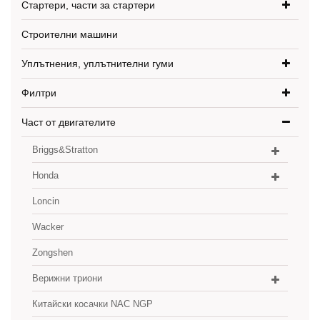
Стартери, части за стартери
Строителни машини
Уплътнения, уплътнителни гуми
Филтри
Част от двигателите
Briggs&Stratton
Honda
Loncin
Wacker
Zongshen
Верижни триони
Китайски косачки NAC NGP