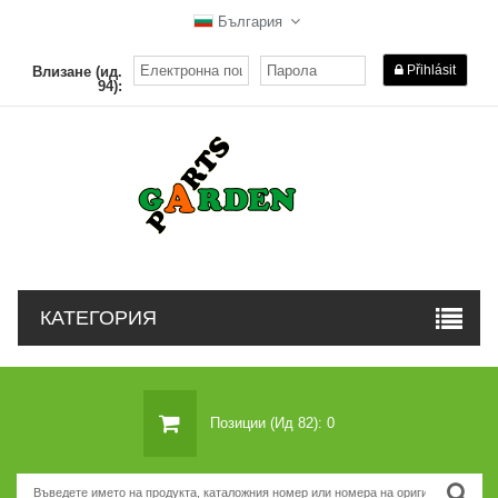
България
Přihlásit
Влизане (ид.
94):
КАТЕГОРИЯ
Позиции (ид 82): 0