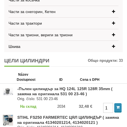
Части за косачка
Части за снегорин, Кетен
Части за трактори
Части за триони, вериги за триони
Шкива
ЦЕЛИ ЦИЛИНДРИ
Общо продукти:
33
Název
Dostupnost
ID
Cena s DPH
-Пълен цилиндър за HQ 124L 125R 128R 35mm (
замяна на оригинала 531 00 23-46 )
Orig. číslo: 531 00 23-46
32,48 €
На склад
2034
STIHL FS250 FARMERTEC ЦЯЛ ЦИЛИНДЪР ( замяна
на оригинала 41340201214, 4134020121 )