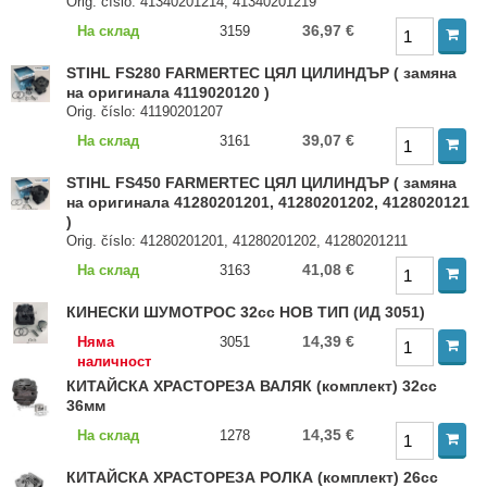
Orig. číslo: 41340201214, 41340201219
36,97 €
На склад
3159
STIHL FS280 FARMERTEC ЦЯЛ ЦИЛИНДЪР ( замяна
на оригинала 4119020120 )
Orig. číslo: 41190201207
39,07 €
На склад
3161
STIHL FS450 FARMERTEC ЦЯЛ ЦИЛИНДЪР ( замяна
на оригинала 41280201201, 41280201202, 4128020121
)
Orig. číslo: 41280201201, 41280201202, 41280201211
41,08 €
На склад
3163
КИНЕСКИ ШУМОТРОС 32cc НОВ ТИП (ИД 3051)
14,39 €
Няма
3051
наличност
КИТАЙСКА ХРАСТОРЕЗА ВАЛЯК (комплект) 32сс
36мм
14,35 €
На склад
1278
КИТАЙСКА ХРАСТОРЕЗА РОЛКА (комплект) 26сс