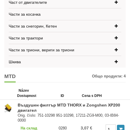
Част от двигателите
Части за косачка
Части за снегорин, Кетен
Части за трактори
Части за триони, вериги за триони
Шкива
MTD
Общо продукти:
4
Název
Dostupnost
ID
Cena s DPH
Въздушен филтър MTD THORX и Zongshen XP200
двигател
Orig. číslo: 751-10298 951-10298, 17211-ZG9-M00, 03-IB84-
0000
3,07 €
На склад
0280