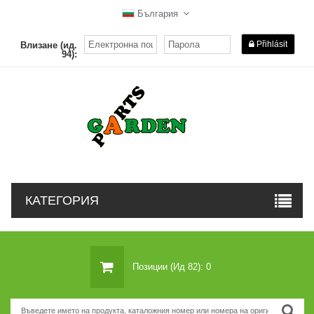
България
Přihlásit
Влизане (ид.
94):
КАТЕГОРИЯ
Позиции (ид 82): 0