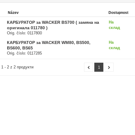
Název
Dostupnost
КАРБУРАТОР за WACKER BS700 ( замяна на
На
оригинала 011780 )
склад
Orig. číslo: 0117800
КАРБУРАТОР за WACKER WM80, BS500,
На
BS600, BS65
склад
Orig. číslo: 0117285
 1 - 2 z 2 продукти
1