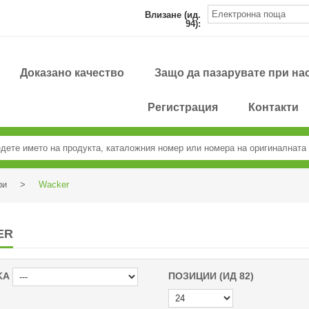
Влизане (ид.
94):
Доказано качество
Защо да пазарувате при на
Регистрация
Контакти
ри
>
Wacker
ER
KA
ПОЗИЦИИ (ИД 82)