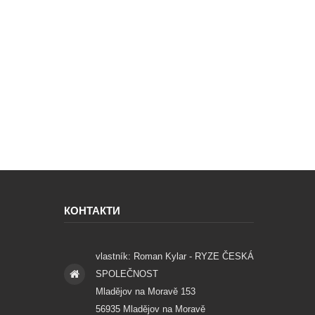
КОНТАКТИ
vlastník: Roman Kylar - RYZE ČESKÁ
SPOLEČNOST
Mladějov na Moravě 153
56935 Mladějov na Moravě