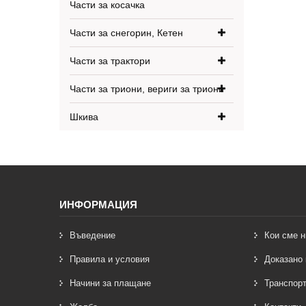
Части за косачка
Части за снегорин, Кетен
Части за трактори
Части за триони, вериги за триони
Шкива
ИНФОРМАЦИЯ
Въведение
Кои сме н
Правила и условия
Доказано 
Начини за плащане
Транспорт