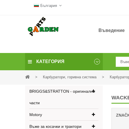
България
Въведение
КАТЕГОРИЯ
>
Карбуратори, горивна система
>
Карбурато
BRIGGS&STRATTON - оригинални
WACK
части
Motory
ZNAČ
Въже за косачки и трактори