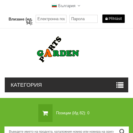
България
Přihlásit
Влизане (ид.
94):
КАТЕГОРИЯ
Позиции (ид 82): 0