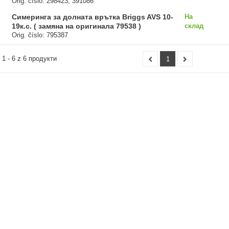
Orig. číslo: 298423, 391086
Симеринга за долната врътка Briggs AVS 10-
На
19к.с. ( замяна на оригинала 79538 )
склад
Orig. číslo: 795387
 1 - 6 z 6 продукти
1