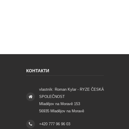
КОНТАКТИ
vlastník: Roman Kylar - RYZE ČESKÁ
SPOLEČNOST
Mladějov na Moravě 153
56935 Mladějov na Moravě
+420 777 96 96 03