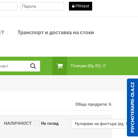
Přihlásit
с?
Транспорт и доставка на стоки
Позиции (ид 82): 0
Общо продукти:
6
НАЛИЧНОСТ
На склад
Нулиране на филтъра (ид. 69)