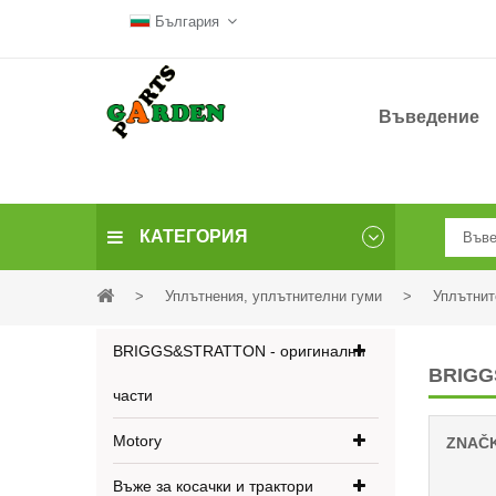
България
Въведение
КАТЕГОРИЯ
>
Уплътнения, уплътнителни гуми
>
Уплътнит
BRIGGS&STRATTON - оригинални
BRIGG
части
Motory
ZNAČ
Въже за косачки и трактори