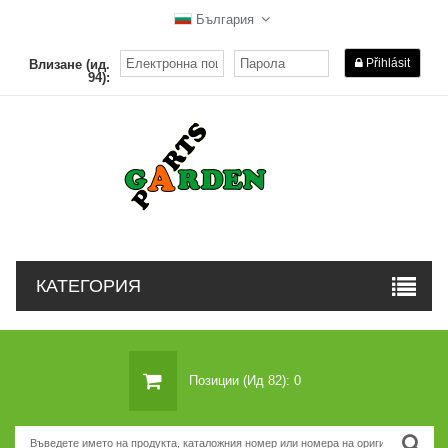
България
Přihlásit
Влизане (ид.
94):
КАТЕГОРИЯ
Позиции (ид 82): 0